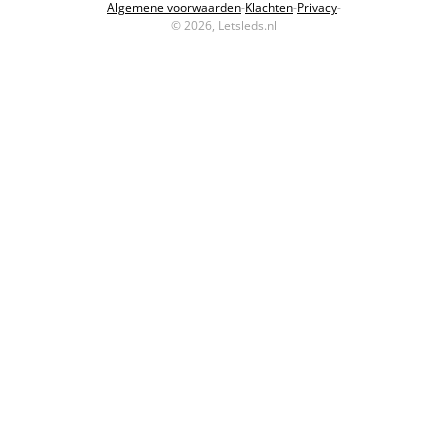
Algemene voorwaarden
-
Klachten
-
Privacy
-
© 2026, Letsleds.nl