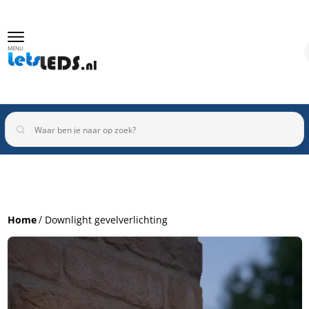
MENU
Binnenverlichting
Buitenverlichting
Armaturen
Home
Downlight gevelverlichting
Inbouwspots