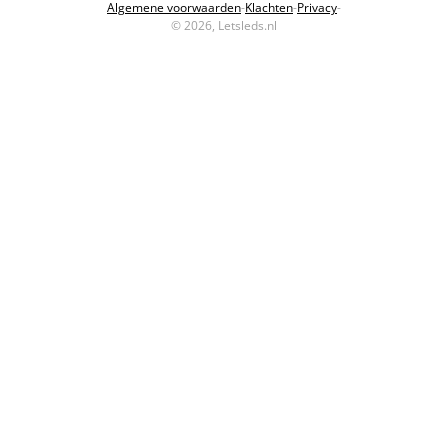
Algemene voorwaarden
-
Klachten
-
Privacy
-
© 2026, Letsleds.nl