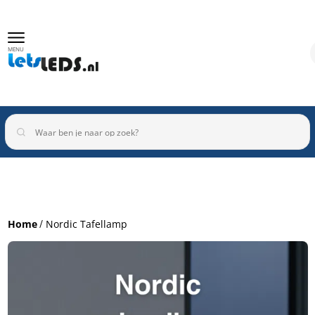
MENU
Binnenverlichting
Buitenverlichting
Armaturen
Home
Nordic Tafellamp
Inbouwspots