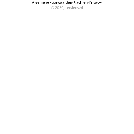
Algemene voorwaarden
-
Klachten
-
Privacy
-
© 2026, Letsleds.nl