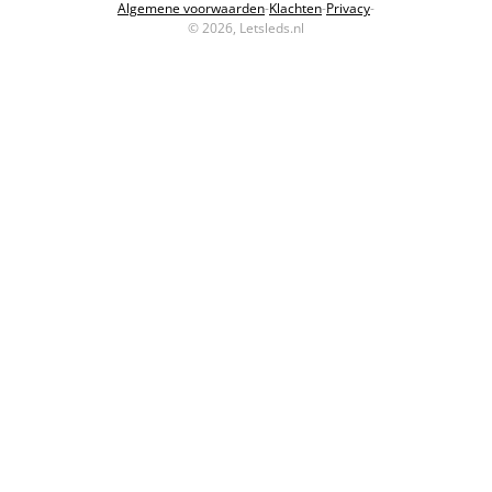
Algemene voorwaarden
-
Klachten
-
Privacy
-
© 2026, Letsleds.nl