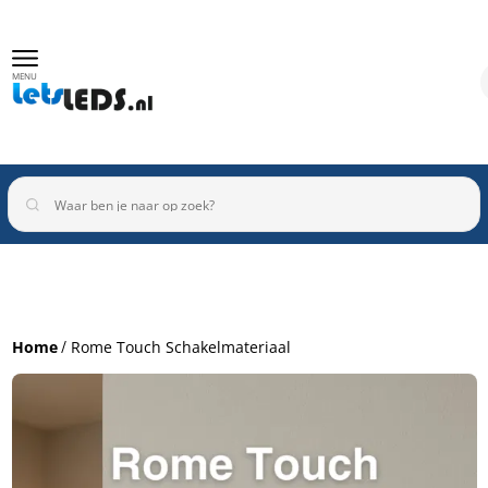
MENU
Binnenverlichting
Buitenverlichting
Armaturen
Home
Rome Touch Schakelmateriaal
Inbouwspots