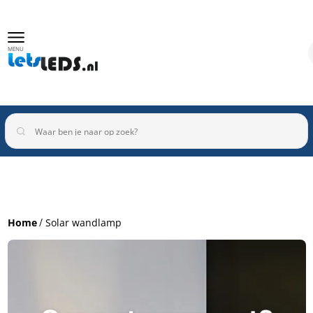
MENU
Binnenverlichting
Buitenverlichting
Armaturen
Home
Solar wandlamp
Inbouwspots