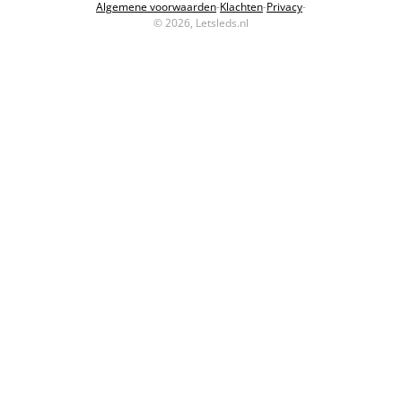
Algemene voorwaarden
-
Klachten
-
Privacy
-
© 2026, Letsleds.nl