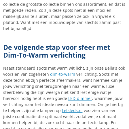
collectie de grootste collectie binnen ons assortiment, en dat is
met goede reden. Zo zijn deze spots niet alleen mooi en
makkelijk aan te sluiten, maar passen ze ook in vrijwel elk
plafond. Want met een inbouwdiepte van slechts 25mm past
het bijna altijd.
De volgende stap voor sfeer met
Dim-To-Warm verlichting
Naast standaard spots met warm wit licht, zijn onze Bella's ook
voorzien van zogeheten
dim-to-warm
verlichting. Spots met
deze techniek zijn perfecte sfeermakers, want hiermee kun je
jouw verlichting snel terugbrengen naar een warme, luxe
sfeerbeleving die zijn weerga niet kent! Het enige wat je
hiervoor nodig hebt is een goede
LED-dimmer
, waarmee jouw
verlichting naar het ideale niveau kunt dimmen. Om je hierbij
te helpen, zijn alle lampen op
Letsleds.nl
voorzien van een
juiste combinatie die optimaal werkt, zodat we je optimaal
kunnen helpen bij de zoektocht naar de perfecte lamp. En
mocht je op zoek zijn naar een slimmere optie, dan kunnen