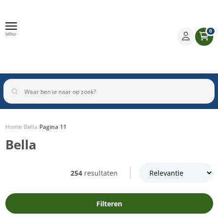
0
MENU
Home
/
Bella
/
Pagina 11
Bella
Binnenverlichting
Buitenverlichting
Armaturen
Inbouwspots
254
resultaten
Filteren