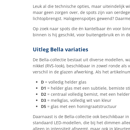
Leuk al die technische opties, maar uiteindelijk wi
maar geen zorgen over, de spots zijn van oerdegel
lichtopbrengst. Halogeenspotjes gewend? Daarmee
Op zoek naar spots die én kantelbaar én voor binne
binnen is hij geschikt, voor buitengebruik en in
Uitleg Bella variaties​
De Bella-collectie bestaat uit diverse modellen, w
nikkel (RVS-look), beschikbaar in zowel ronde als 
verschil in de glazen afwerking. Als het artikelnu
D
= volledig helder glas
D1
= helder glas met een subtiele, bemiste st
D2
= centraal volledig bemist, met een helde
D3
= melkglas, volledig wit van kleur
D5
= glas met een honingraatstructuur
Daarnaast is de Bella-collectie ook beschikbaar i
standaard LED-modellen, die bij het dimmen allee
alleen in intensiteit afneemt, maar ook in kleur