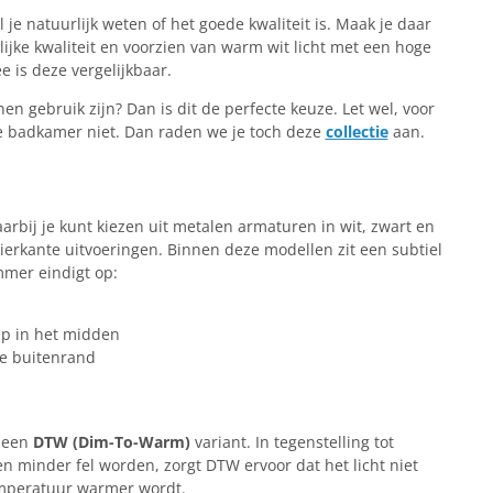
l je natuurlijk weten of het goede kwaliteit is. Maak je daar
ijke kwaliteit en voorzien van warm wit licht met een hoge
 is deze vergelijkbaar.
n gebruik zijn? Dan is dit de perfecte keuze. Let wel, voor
 de badkamer niet. Dan raden we je toch deze
collectie
aan.
aarbij je kunt kiezen uit metalen armaturen in wit, zwart en
vierkante uitvoeringen. Binnen deze modellen zit een subtiel
mmer eindigt op:
ip in het midden
re buitenrand
n een
DTW (Dim-To-Warm)
variant. In tegenstelling tot
n minder fel worden, zorgt DTW ervoor dat het licht niet
temperatuur warmer wordt.