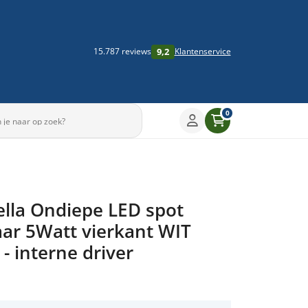
9,2
15.787 reviews
Klantenservice
0
Sleep om te draaien
ella Ondiepe LED spot
▶
ar 5Watt vierkant WIT
- interne driver