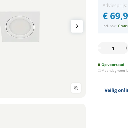
Adviesprijs
€
69,
Incl. btw
·
Gratis
Set
3x
Bella
Op voorraad
Ondiepe
Maandag weer b
LED
spot
kantelbaar
5Watt
Veilig onl
vierkant
WIT
dimbaar
-
interne
driver