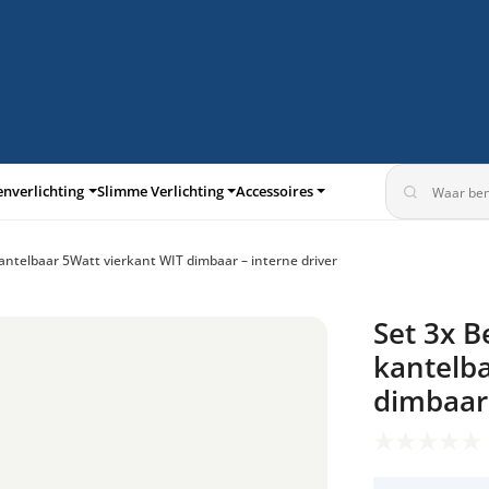
enverlichting
Slimme Verlichting
Accessoires
antelbaar 5Watt vierkant WIT dimbaar – interne driver
turen
Inbouwspots
Set 3x B
360°
kantelba
dimbaar 