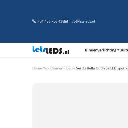
+31 486 750 438
info@letsleds.nl
Binnenverlichting
Buit
Home
/
Woonkamer inbouw
/
Set 3x Bella Ondiepe LED spot k
Binnenverlichting
Buitenverlichting
Arma