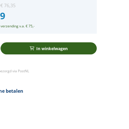
:
€
76,35
99
 verzending v.a. € 75,-
In winkelwagen
ezorgd via PostNL
ine betalen