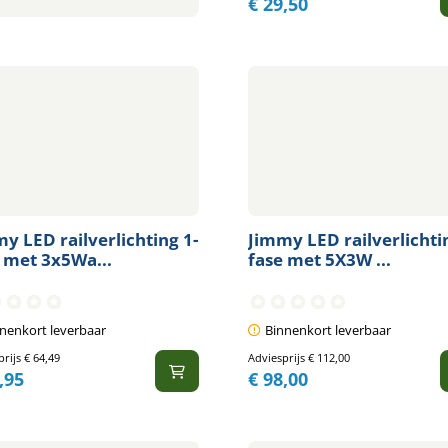
€
29,50
y LED railverlichting 1-
Jimmy LED railverlichti
 met 3x5Wa...
fase met 5X3W ...
nenkort leverbaar
Binnenkort leverbaar
prijs
€
64,49
Adviesprijs
€
112,00
,95
€
98,00