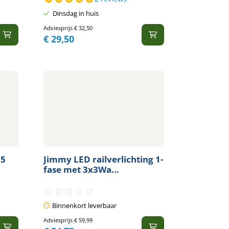
Dinsdag in huis
Adviesprijs
€
32,50
€
29,50
65
Jimmy LED railverlichting 1-
fase met 3x3Wa...
Binnenkort leverbaar
Adviesprijs
€
59,99