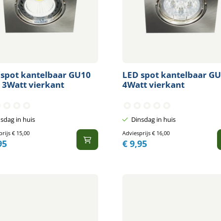
 spot kantelbaar GU10
LED spot kantelbaar G
 3Watt vierkant
4Watt vierkant
sdag in huis
Dinsdag in huis
prijs
€
15,00
Adviesprijs
€
16,00
95
€
9,95