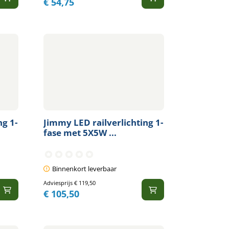
€
54,75
ng 1-
Jimmy LED railverlichting 1-
fase met 5X5W ...
Binnenkort leverbaar
Adviesprijs
€
119,50
€
105,50