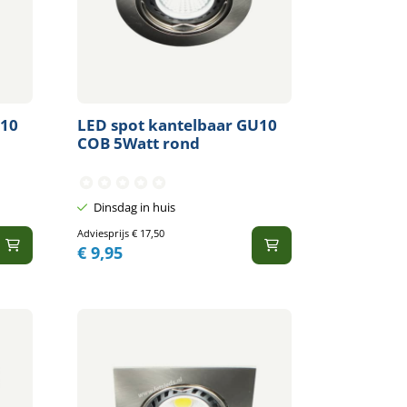
U10
LED spot kantelbaar GU10
COB 5Watt rond
Dinsdag in huis
Adviesprijs
€
17,50
€
9,95