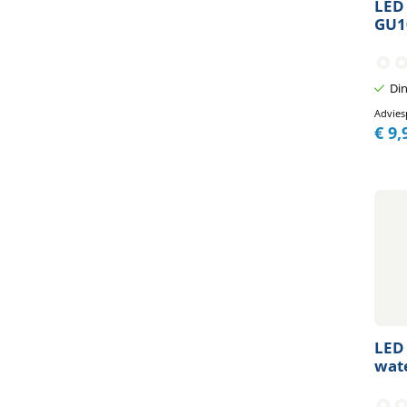
LED 
GU1
Din
Advies
€
9,
LED
wate