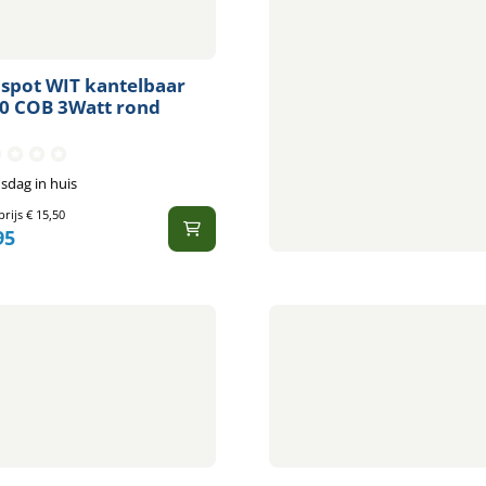
spot WIT kantelbaar
0 COB 3Watt rond
sdag in huis
prijs
€
15,50
95