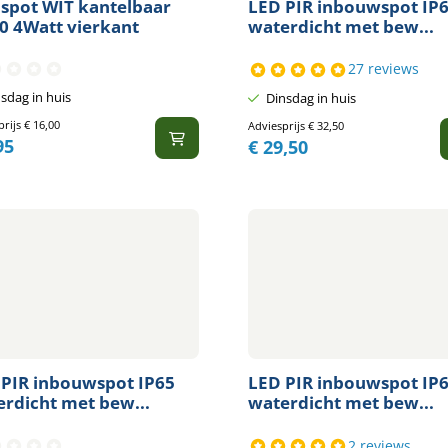
spot WIT kantelbaar
LED PIR inbouwspot IP
0 4Watt vierkant
waterdicht met bew...
27 reviews
sdag in huis
Dinsdag in huis
prijs
€
16,00
Adviesprijs
€
32,50
95
€
29,50
 PIR inbouwspot IP65
LED PIR inbouwspot IP
rdicht met bew...
waterdicht met bew...
2 reviews