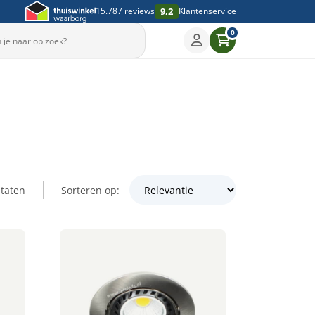
9,2
15.787 reviews
Klantenservice
0
taten
Sorteren op: