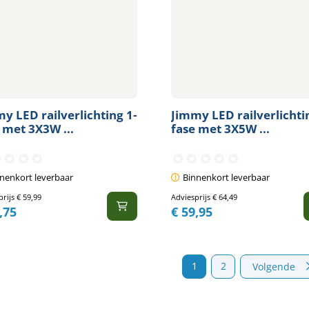
y LED railverlichting 1-
Jimmy LED railverlichti
 met 3X3W ...
fase met 3X5W ...
nenkort leverbaar
Binnenkort leverbaar
prijs
€
59,99
Adviesprijs
€
64,49
,75
€
59,95
1
2
Volgende