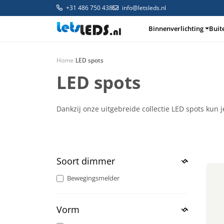
+31 486 750 438
info@letsleds.nl
Binnenverlichting
Buit
Home
/
LED spots
LED spots
Binnenverlichting
Buitenverlichting
Arma
Dankzij onze uitgebreide collectie LED spots kun j
Soort dimmer
Bewegingsmelder
Vorm