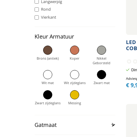
Langwerpig
Rond
Vierkant
Kleur Armatuur
LED
COB
Brons (antiek)
Koper
Nikkel
Geborsteld
Din
Advies
Wit mat
Wit zijdeglans
Zwart mat
€
9,
Zwart zijdeglans
Messing
Gatmaat