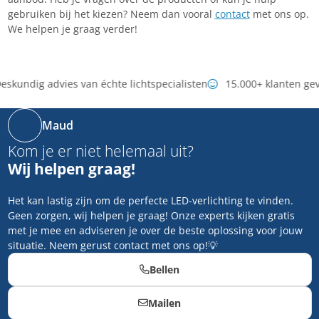
gebruiken bij het kiezen? Neem dan vooral
contact
met ons op.
We helpen je graag verder!
skundig advies van échte lichtspecialisten
15.000+ klanten ge
Maud
Kom je er niet helemaal uit?
Wij helpen graag!
Het kan lastig zijn om de perfecte LED-verlichting te vinden.
Geen zorgen, wij helpen je graag! Onze experts kijken gratis
met je mee en adviseren je over de beste oplossing voor jouw
situatie. Neem gerust contact met ons op!💡
Bellen
Mailen