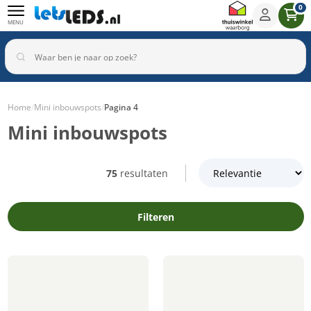
0
MENU
Home
/
Mini inbouwspots
/
Pagina 4
Mini inbouwspots
Binnenverlichting
Buitenverlichting
Armaturen
Inbouwspots
75
resultaten
Filteren