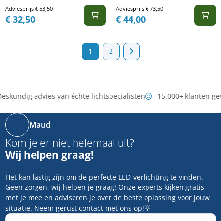
Adviesprijs
€
53,50
Adviesprijs
€
73,50
€
32,50
€
44,00
1
2
eskundig advies van échte lichtspecialisten
15.000+ klanten ge
Maud
Kom je er niet helemaal uit?
Wij helpen graag!
Het kan lastig zijn om de perfecte LED-verlichting te vinden.
Geen zorgen, wij helpen je graag! Onze experts kijken gratis
met je mee en adviseren je over de beste oplossing voor jouw
situatie. Neem gerust contact met ons op!💡