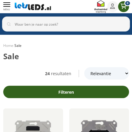
0
MENU
Home
/
Sale
Sale
Binnenverlichting
Buitenverlichting
Armaturen
Inbouwspots
24
resultaten
Filteren