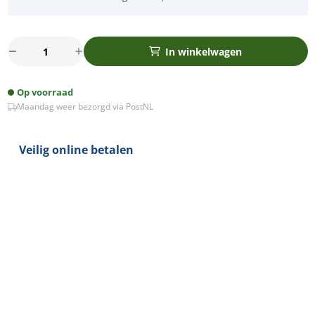
Zigbee
In winkelwagen
3
-
Op voorraad
Oslo
Maandag weer bezorgd via PostNL
universele
Smart
LED
Veilig online betalen
dimmer
-
2
draads
aantal