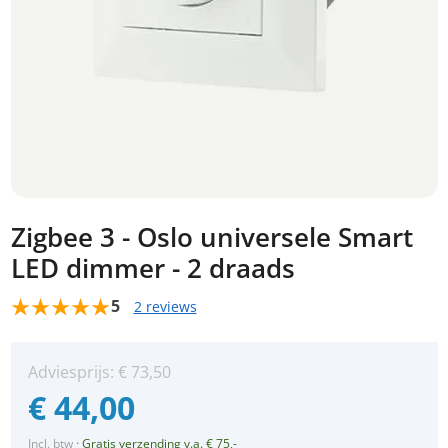
Zigbee 3 - Oslo universele Smart
LED dimmer - 2 draads
5
2 reviews
Adviesprijs:
€
73,50
€
44,00
Incl. btw
·
Gratis verzending v.a. € 75,-