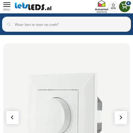
0
MENU
Binnenverlichting
Buitenverlichting
Armaturen
Inbouwspots