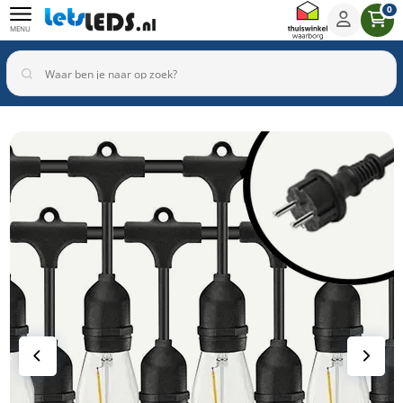
0
MENU
Binnenverlichting
Buitenverlichting
Armaturen
Inbouwspots