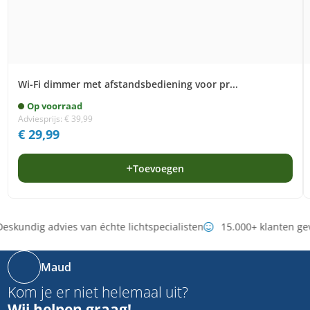
Wi-Fi dimmer met afstandsbediening voor pr...
Op voorraad
Adviesprijs:
€
39,99
€
29,99
Toevoegen
eskundig advies van échte lichtspecialisten
15.000+ klanten ge
Maud
Kom je er niet helemaal uit?
Wij helpen graag!