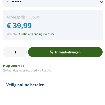
Adviesprijs:
€
75,00
€
39,99
Incl. btw
·
Gratis verzending v.a. € 75,-
10m
In winkelwagen
Arena
LED
Op voorraad
Prikkabel
Maandag weer bezorgd via PostNL
-
IP65
Lichtsnoer
Veilig online betalen
Buiten
-
koppelbaar
-