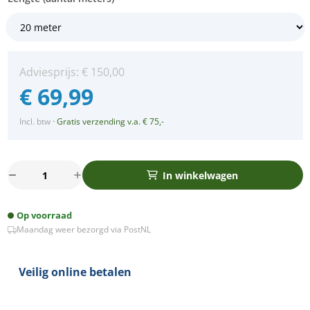
Adviesprijs:
€
150,00
€
69,99
Incl. btw
·
Gratis verzending v.a. € 75,-
20m
In winkelwagen
Arena
1800K
Op voorraad
LED
Maandag weer bezorgd via PostNL
Prikkabel
-
IP65
Veilig online betalen
Lichtsnoer
Buiten
-