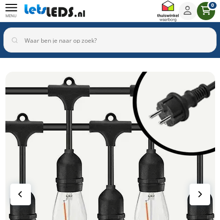
0
MENU
Binnenverlichting
Buitenverlichting
Armaturen
Inbouwspots