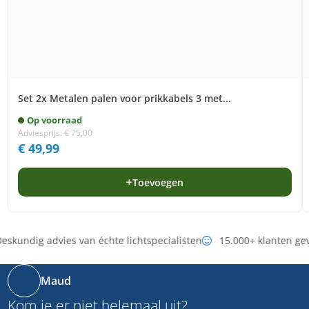
Set 2x Metalen palen voor prikkabels 3 met...
Op voorraad
Adviesprijs:
€
75,00
€
49,99
Toevoegen
eskundig advies van échte lichtspecialisten
15.000+ klanten ge
Maud
Kom je er niet helemaal uit?