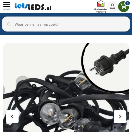
0
MENU
Binnenverlichting
Buitenverlichting
Armaturen
Inbouwspots