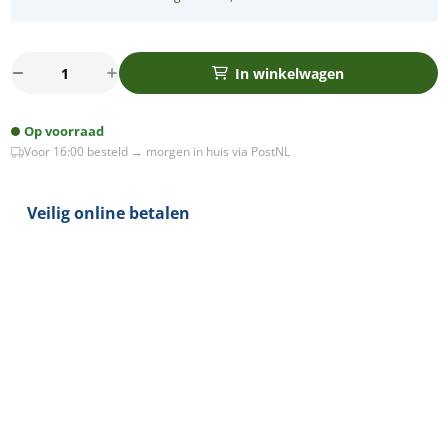
Grondpen
In winkelwagen
voor
buitenstopcontact
Op voorraad
aantal
Voor 16:00 besteld → morgen in huis via PostNL
Veilig online betalen