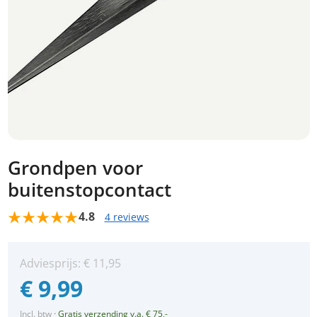
Grondpen voor
buitenstopcontact
4.8
4 reviews
Adviesprijs:
€
11,95
€
9,99
Incl. btw
·
Gratis verzending v.a. € 75,-