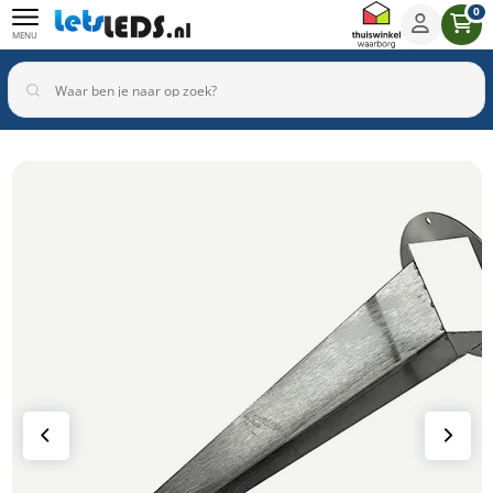
0
MENU
Binnenverlichting
Buitenverlichting
Armaturen
Inbouwspots