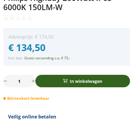
6000K 150LM-W
Adviesprijs:
€
174,50
€
134,50
Incl. btw
·
Gratis verzending v.a. € 75,-
Philips
In winkelwagen
Highbay
200Watt
Binnenkort leverbaar
IP65
6000K
150LM-
Veilig online betalen
W
aantal