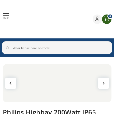
0
MENU
Binnenverlichting
Buitenverlichting
Armaturen
Inbouwspots
Philips Highbay 200Watt IP65