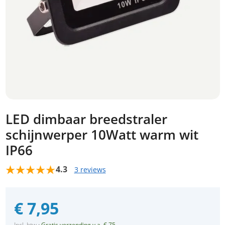
LED dimbaar breedstraler
schijnwerper 10Watt warm wit
IP66
4.3
3 reviews
€
7,95
Incl. btw
·
Gratis verzending v.a. € 75,-