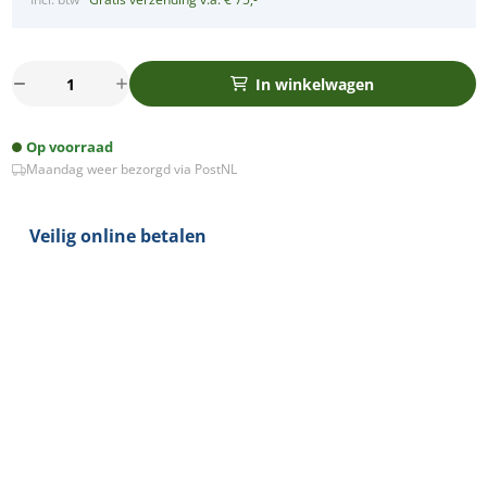
LED
In winkelwagen
dimbaar
breedstraler
Op voorraad
schijnwerper
Maandag weer bezorgd via PostNL
10Watt
warm
wit
Veilig online betalen
IP66
aantal