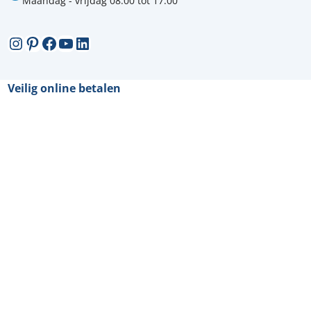
Maandag - vrijdag 08:00 tot 17:00
Instagram
Pinterest
Facebook
YouTube
LinkedIn
Veilig online betalen