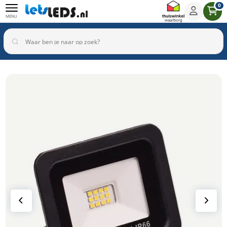
0
MENU
Binnenverlichting
Buitenverlichting
Armaturen
Inbouwspots