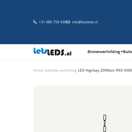
+31 486 750 438
info@letsleds.nl
Binnenverlichting
Buit
Home
/
Zakelijke verlichting
/
LED Highbay 200Watt IP65 450
Binnenverlichting
Buitenverlichting
Arma