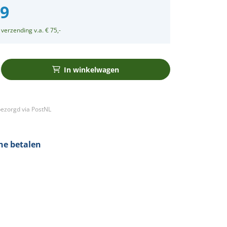
99
 verzending v.a. € 75,-
In winkelwagen
ezorgd via PostNL
ine betalen