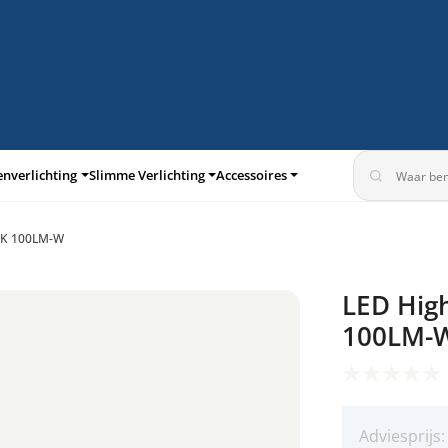
enverlichting
Slimme Verlichting
Accessoires
0K 100LM-W
turen
Inbouwspots
LED Hig
100LM-
Adviesprijs