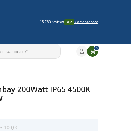
9,2
15.780 reviews
Klantenservice
0
hbay 200Watt IP65 4500K
W
:
€
100,00