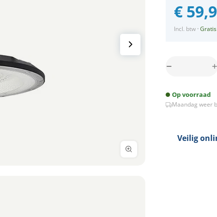
€
59,
Incl. btw
·
Gratis
LED
Highbay
200Watt
Op voorraad
IP65
Maandag weer b
4500K
100LM-
W
Veilig onl
aantal