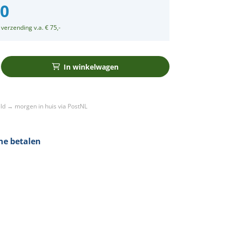
50
 verzending v.a. € 75,-
In winkelwagen
ld → morgen in huis via PostNL
ine betalen