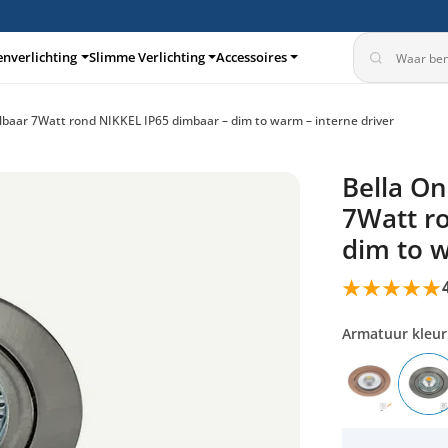
enverlichting
Slimme Verlichting
Accessoires
lbaar 7Watt rond NIKKEL IP65 dimbaar – dim to warm – interne driver
turen
Inbouwspots
Bella On
360°
7Watt r
dim to w
Armatuur kleur