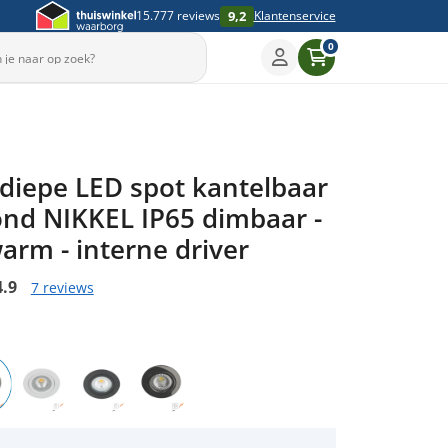
9,2
15.777 reviews
Klantenservice
0
Sleep om te draaien
diepe LED spot kantelbaar
▶
ond NIKKEL IP65 dimbaar -
arm - interne driver
4.9
7 reviews