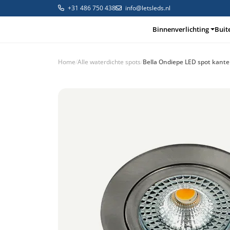
+31 486 750 438
info@letsleds.nl
Binnenverlichting
Buit
Home
/
Alle waterdichte spots
/
Bella Ondiepe LED spot kante
Binnenverlichting
Buitenverlichting
Arma