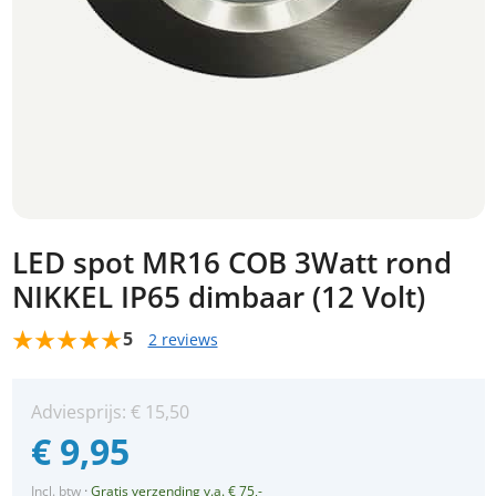
LED spot MR16 COB 3Watt rond
NIKKEL IP65 dimbaar (12 Volt)
5
2 reviews
Adviesprijs:
€
15,50
€
9,95
Incl. btw
·
Gratis verzending v.a. € 75,-