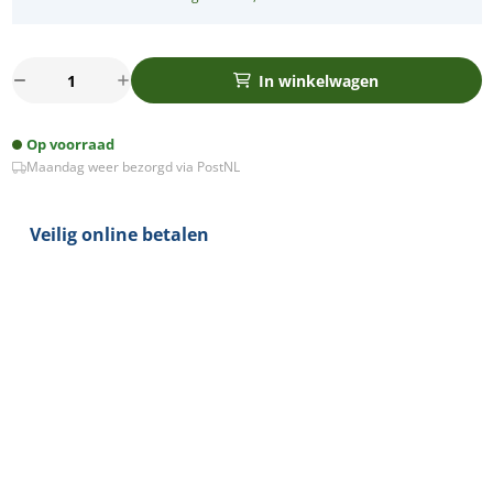
LED
In winkelwagen
spot
MR16
Op voorraad
COB
Maandag weer bezorgd via PostNL
3Watt
rond
NIKKEL
Veilig online betalen
IP65
dimbaar
(12
Volt)
aantal