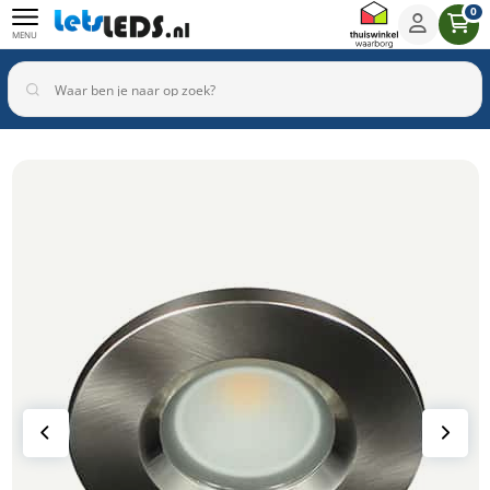
0
MENU
Binnenverlichting
Buitenverlichting
Armaturen
Inbouwspots