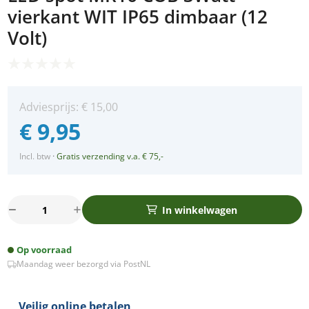
vierkant WIT IP65 dimbaar (12
Volt)
Adviesprijs:
€
15,00
€
9,95
Incl. btw
·
Gratis verzending v.a. € 75,-
LED
In winkelwagen
spot
MR16
Op voorraad
COB
Maandag weer bezorgd via PostNL
3Watt
vierkant
WIT
Veilig online betalen