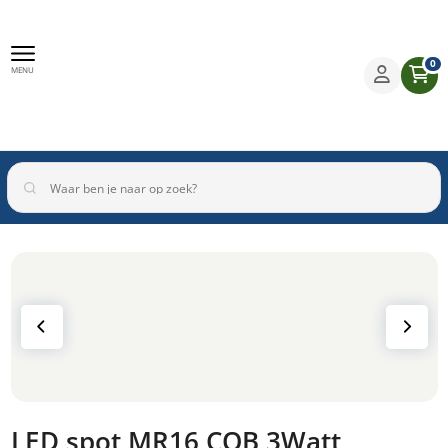
0
MENU
Binnenverlichting
Buitenverlichting
Armaturen
Inbouwspots
LED spot MR16 COB 3Watt