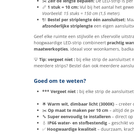
✂️
Zelf de lengte bepalen:
De LED-strip is pe
📏
1 stuk = 10 cm:
Vul bij het aantal het gew
Voorbeeld: 15 stuks = 150 cm (1,5 meter).
🔌
Bestel per striplengte één aansluitset:
Maak
afzonderlijke striplengte
een eigen aansluitse
Geef elke ruimte een stijlvolle en sfeervolle uitst
hoogwaardige LED-strip combineert
prachtig war
maatwerkopties
, ideaal voor woonkamers, badkam
💡
Tip: v
ergeet niet :
bij elke strip de aansluitset
meerdere strips? Bestel dan ook meerdere aansluit
Goed om te weten?
*** Vergeet niet :
bij elke strip de aansluits
🌟
Warm wit, dimbaar licht (3000K)
– creëer d
✂️
Op maat te maken per 10 cm
– altijd de 
🔧
Super eenvoudig te installeren
– direct op
💧
IP66 water- en stofbestendig
– geschikt vo
✅
Hoogwaardige kwaliteit
– duurzaam, kracht