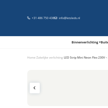
+31 486 750 438
info@letsleds.nl
Binnenverlichting
Buit
Home
/
Zakelijke verlichting
/
LED Strip Mini Neon Flex 230V –
Binnenverlichting
Buitenverlichting
Arma