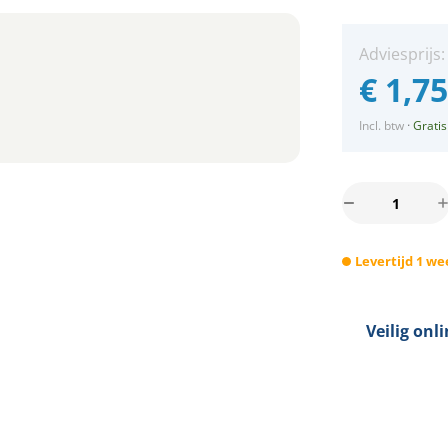
Adviesprijs
€
1,7
Incl. btw
·
Gratis
LED
Strip
Mini
Levertijd 1 we
Neon
Flex
230V
–
Veilig onl
3000K
–
Warm
Wit
–