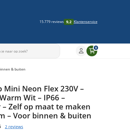
9,2
15.779 reviews
Klantenservice
0
binnen & buiten
p Mini Neon Flex 230V –
Warm Wit – IP66 –
 – Zelf op maat te maken
m – Voor binnen & buiten
5
2 reviews