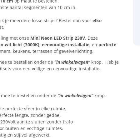
r
10 cm
op maat te bestellen.
enste aantal segmenten van 10 cm in.
 je meerdere losse strips? Bestel dan voor
elke
t.
raling met onze
Mini Neon LED Strip 230V
. Deze
m wit licht (3000K)
,
eenvoudige installatie
, en
perfecte
ers, keukens, terrassen of gevelverlichting.
 mee te bestellen onder de
“in
winkelwagen”
knop. Heb je
sets voor een veilige en eenvoudige installatie.
et mee te bestellen onder de
“in
winkelwagen”
knop.
e perfecte sfeer in elke ruimte.
perfecte lengte, zonder gedoe.
 230Volt aan te sluiten zonder trafo
or buiten en vochtige ruimtes.
ig en stijlvol afgewerkt.