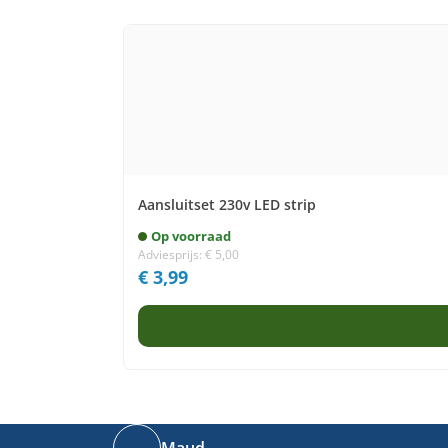
Aansluitset 230v LED strip
Op voorraad
Adviesprijs:
€
5,00
€
3,99