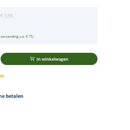
:
€
3,95
5
 verzending v.a. € 75,-
In winkelwagen
ek
ine betalen