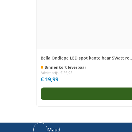
Bella Ondiepe LED spot kantelbaar 5Watt ro..
Binnenkort leverbaar
Adviesprijs:
€
26,95
€
19,99
Maud