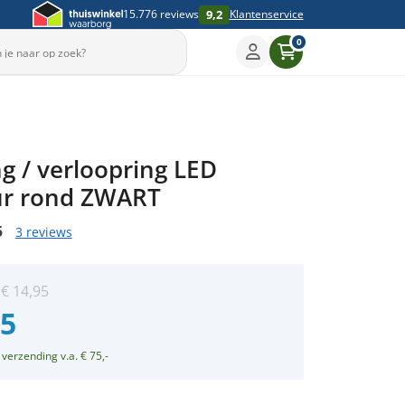
9,2
15.776 reviews
Klantenservice
0
g / verloopring LED
r rond ZWART
5
3 reviews
:
€
14,95
95
 verzending v.a. € 75,-