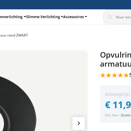
enverlichting
Slimme Verlichting
Accessoires
atuur rond ZWART
turen
Inbouwspots
Opvulrin
armatuu
Adviesprijs
€
11,
Incl. btw
·
Gratis