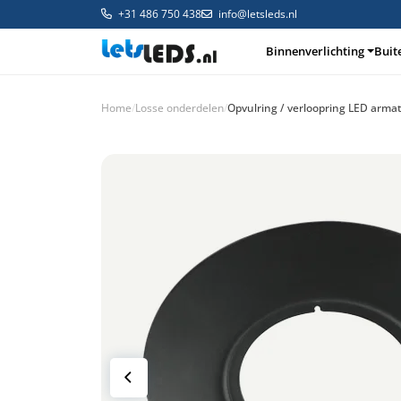
+31 486 750 438
info@letsleds.nl
Binnenverlichting
Buit
Home
/
Losse onderdelen
/
Opvulring / verloopring LED arm
Binnenverlichting
Buitenverlichting
Arma