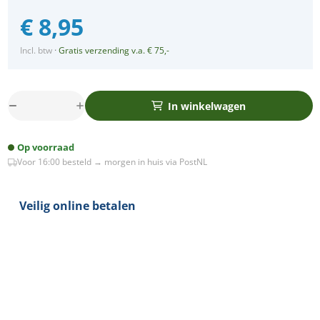
€
8,95
Incl. btw
·
Gratis verzending v.a. € 75,-
In winkelwagen
Philips
Core
Pro
Op voorraad
PL-
Voor 16:00 besteld → morgen in huis via PostNL
C
LED
lamp
Veilig online betalen
G24q-
1
4.5-
13Watt
aantal