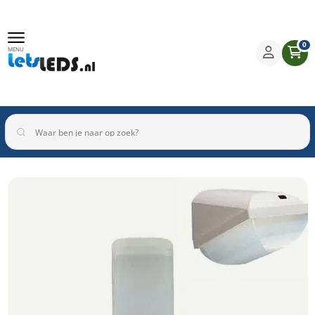
0
MENU
Binnenverlichting
Buitenverlichting
Armaturen
Inbouwspots