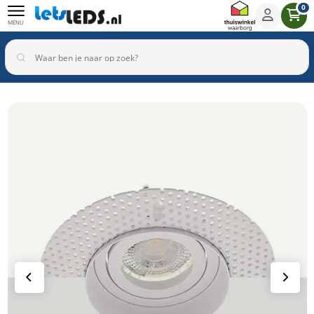
0
MENU
Binnenverlichting
Buitenverlichting
Armaturen
Inbouwspots