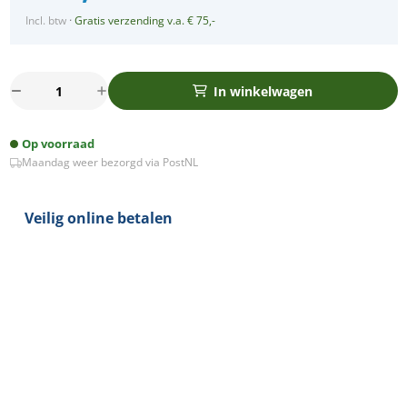
Incl. btw
·
Gratis verzending v.a. € 75,-
Philips
In winkelwagen
LED
trimless
Op voorraad
stucframe
Maandag weer bezorgd via PostNL
spot
kantelbaar
GU10
Veilig online betalen
3-
35Watt
rond
WIT
dimbaar
aantal