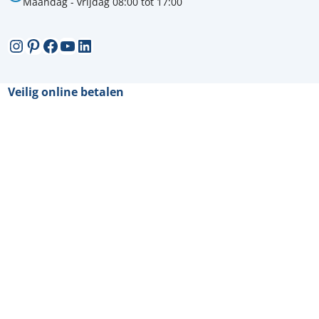
Maandag - vrijdag 08:00 tot 17:00
Instagram
Pinterest
Facebook
YouTube
LinkedIn
Veilig online betalen