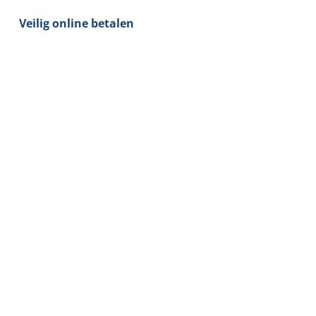
5W
Veilig online betalen
-
RGB
+
CCT
(warm
&
koel
wit)
aantal