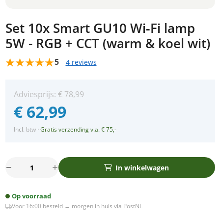
Set 10x Smart GU10 Wi‑Fi lamp
5W - RGB + CCT (warm & koel wit)
5
4 reviews
Adviesprijs:
€
78,99
€
62,99
Incl. btw
·
Gratis verzending v.a. € 75,-
Set
In winkelwagen
10x
Smart
Op voorraad
GU10
Voor 16:00 besteld → morgen in huis via PostNL
Wi‑Fi
lamp