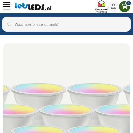
0
MENU
Binnenverlichting
Buitenverlichting
Armaturen
Inbouwspots