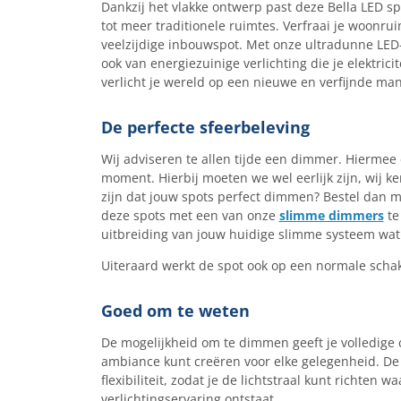
Dankzij het vlakke ontwerp past deze Bella LED sp
tot meer traditionele ruimtes. Verfraai je woonru
veelzijdige inbouwspot. Met onze ultradunne LED-s
ook van energiezuinige verlichting die je elektricite
verlicht je wereld op een nieuwe en verfijnde mani
De perfecte sfeerbeleving
Wij adviseren te allen tijde een dimmer. Hiermee 
moment. Hierbij moeten we wel eerlijk zijn, wij ken
zijn dat jouw spots perfect dimmen? Bestel dan m
deze spots met een van onze
slimme dimmers
te
uitbreiding van jouw huidige slimme systeem wat 
Uiteraard werkt de spot ook op een normale schak
Goed om te weten
De mogelijkheid om te dimmen geeft je volledige c
ambiance kunt creëren voor elke gelegenheid. De
flexibiliteit, zodat je de lichtstraal kunt richten
verlichtingservaring ontstaat.