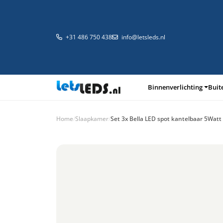
+31 486 750 438
info@letsleds.nl
Binnenverlichting
Buit
Home
/
Slaapkamer
/
Set 3x Bella LED spot kantelbaar 5Watt
Binnenverlichting
Buitenverlichting
Arma