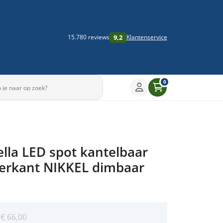
9,2
15.780 reviews
Klantenservice
0
Sleep om te draaien
ella LED spot kantelbaar
▶
ierkant NIKKEL dimbaar
:
€
66,00