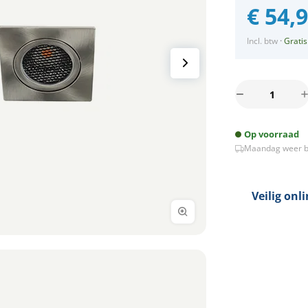
€
54,
Incl. btw
·
Gratis
Set
3x
Bella
Op voorraad
LED
Maandag weer b
spot
kantelbaar
5Watt
vierkant
Veilig onl
NIKKEL
dimbaar
aantal