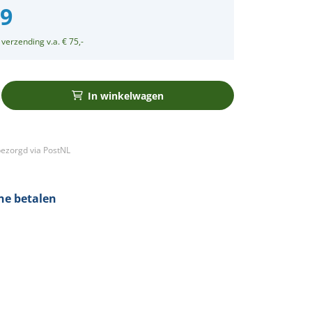
99
 verzending v.a. € 75,-
In winkelwagen
ezorgd via PostNL
ine betalen