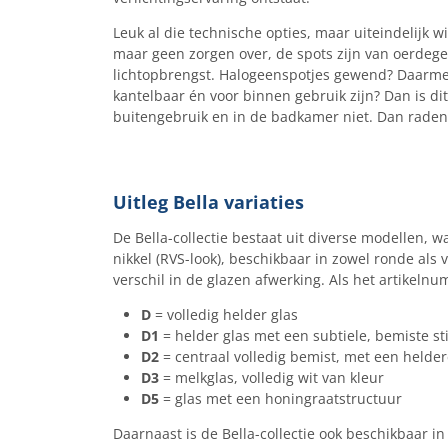
Leuk al die technische opties, maar uiteindelijk wi
maar geen zorgen over, de spots zijn van oerdegel
lichtopbrengst. Halogeenspotjes gewend? Daarmee 
kantelbaar én voor binnen gebruik zijn? Dan is dit 
buitengebruik en in de badkamer niet. Dan raden
Uitleg Bella variaties​
De Bella-collectie bestaat uit diverse modellen, w
nikkel (RVS-look), beschikbaar in zowel ronde als 
verschil in de glazen afwerking. Als het artikelnu
D
= volledig helder glas
D1
= helder glas met een subtiele, bemiste st
D2
= centraal volledig bemist, met een helde
D3
= melkglas, volledig wit van kleur
D5
= glas met een honingraatstructuur
Daarnaast is de Bella-collectie ook beschikbaar i