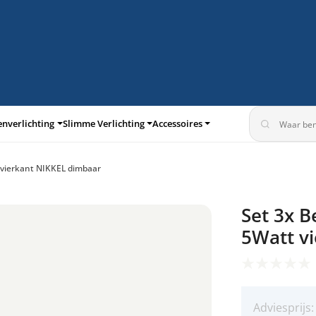
enverlichting
Slimme Verlichting
Accessoires
 vierkant NIKKEL dimbaar
turen
Inbouwspots
Set 3x B
360°
5Watt v
Adviesprijs