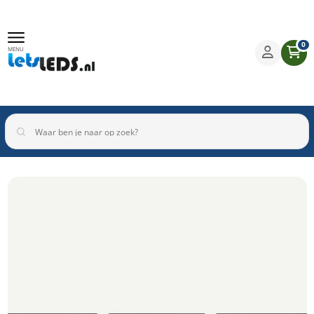
0
MENU
Binnenverlichting
Buitenverlichting
Armaturen
Inbouwspots