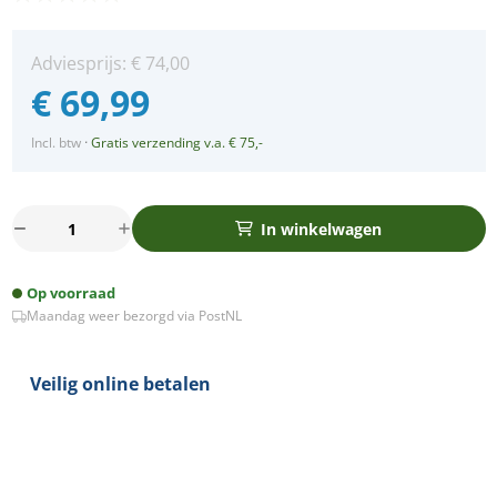
Adviesprijs:
€
74,00
€
69,99
Incl. btw
·
Gratis verzending v.a. € 75,-
Set
In winkelwagen
3x
Ondiepe
Op voorraad
Bella
Maandag weer bezorgd via PostNL
LED
spot
kantelbaar
Veilig online betalen
5Watt
vierkant
ZWART
IP65
dimbaar