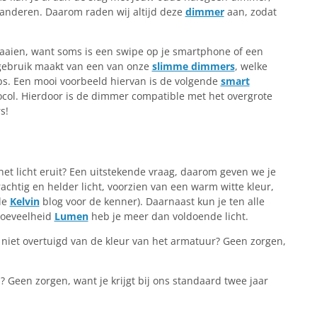
randeren. Daarom raden wij altijd deze
dimmer
aan, zodat
draaien, want soms is een swipe op je smartphone of een
 gebruik maakt van een van onze
slimme dimmers
, welke
. Een mooi voorbeeld hiervan is de volgende
smart
tocol. Hierdoor is de dimmer compatible met het overgrote
s!
 het licht eruit? Een uitstekende vraag, daarom geven we je
achtig en helder licht, voorzien van een warm witte kleur,
 de
Kelvin
blog voor de kenner). Daarnaast kun je ten alle
 hoeveelheid
Lumen
heb je meer dan voldoende licht.
g niet overtuigd van de kleur van het armatuur? Geen zorgen,
? Geen zorgen, want je krijgt bij ons standaard twee jaar