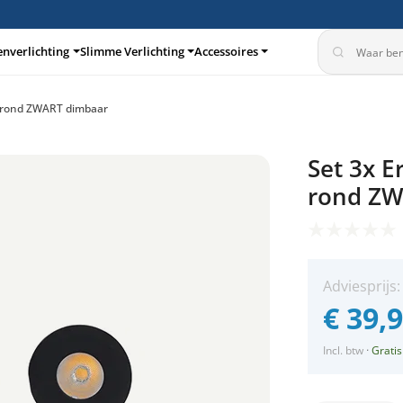
enverlichting
Slimme Verlichting
Accessoires
t rond ZWART dimbaar
turen
Inbouwspots
Set 3x E
rond ZW
Adviesprijs
€
39,
Incl. btw
·
Gratis