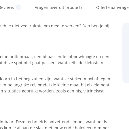
Reviews
Vragen over dit product?
Offerte aanvrag
0
heb je niet veel ruimte om mee te werken? Dan ben je bij
kleine buitenmaat, een bijpassende inbouwhoogte en een
at deze spot niet gaat passen, want zelfs de kleinste nis
doorn in het oog zullen zijn, want ze steken mooi af tegen
 een belangrijke rol, omdat de kleine maat bij elk element
n situaties gebruikt worden, zoals een nis, vitrinekast,
mbaar. Deze techniek is ontzettend simpel, want het is
ms kun je al aan de slag met jouw oude halogeen dimmer,