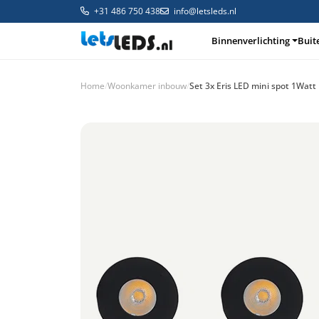
+31 486 750 438
info@letsleds.nl
Binnenverlichting
Buit
Home
/
Woonkamer inbouw
/
Set 3x Eris LED mini spot 1Wat
Binnenverlichting
Buitenverlichting
Arma