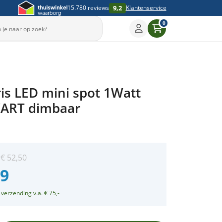
9,2
15.780 reviews
Klantenservice
0
ris LED mini spot 1Watt
ART dimbaar
:
€
52,50
99
 verzending v.a. € 75,-