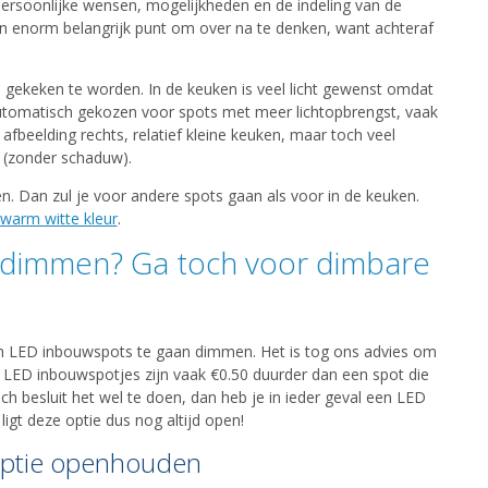
 persoonlijke wensen, mogelijkheden en de indeling van de
een enorm belangrijk punt om over na te denken, want achteraf
te gekeken te worden. In de keuken is veel licht gewenst omdat
tomatisch gekozen voor spots met meer lichtopbrengst, vaak
 afbeelding rechts, relatief kleine keuken, maar toch veel
 (zonder schaduw).
. Dan zul je voor andere spots gaan als voor in de keuken.
 warm witte kleur
.
et dimmen? Ga toch voor dimbare
 om LED inbouwspots te gaan dimmen. Het is tog ons advies om
 LED inbouwspotjes zijn vaak €0.50 duurder dan een spot die
h besluit het wel te doen, dan heb je in ieder geval een LED
igt deze optie dus nog altijd open!
optie openhouden