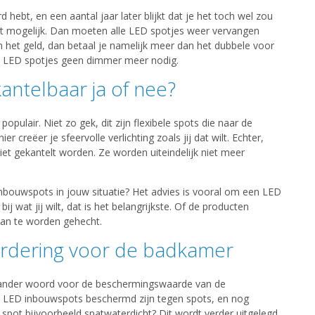
 hebt, en een aantal jaar later blijkt dat je het toch wel zou
niet mogelijk. Dan moeten alle LED spotjes weer vervangen
het geld, dan betaal je namelijk meer dan het dubbele voor
e LED spotjes geen dimmer meer nodig.
antelbaar ja of nee?
opulair. Niet zo gek, dit zijn flexibele spots die naar de
creëer je sfeervolle verlichting zoals jij dat wilt. Echter,
et gekantelt worden. Ze worden uiteindelijk niet meer
 inbouwspots in jouw situatie? Het advies is vooral om een LED
j wat jij wilt, dat is het belangrijkste. Of de producten
 aan te worden gehecht.
ardering voor de badkamer
en ander woord voor de beschermingswaarde van de
de LED inbouwspots beschermd zijn tegen spots, en nog
e spot bijvoorbeeld spatwaterdicht? Dit wordt verder uitgelegd