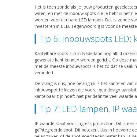
Het is toch zonde als je jouw producten geselecteerd
willen, en met de inbouw spots die je hebt is het 
worden voor dimbare LED lampen. Dat is zonde van 
investeren in LED. Tegenwoordig is voor de meest
Tip 6: Inbouwspots LED: k
Kantelbare spots zijn in Nederland nog altijd razend p
gewenste kant kunnen worden gericht. Op deze manier 
met de meeste inbouwspots is het zo dat ze vaak ni
verandert.
De vraag is dus, hoe belangrijk is het kantelen van
inbouwspot te kiezen die vooral qua design aansluit bi
kantelbaar zijn hoeft niet per definitie veel waarde
Tip 7: LED lampen, IP wa
IP waarde staat voor Ingress protection. Dit is e
geïntegreerde spot. Dit betekent dus in hoeverre 
belangrijker, of de spot goed tegen water kan. Is d