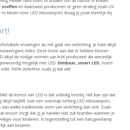
oning minder hard hoeft te draaien om de ruimte te koelen.
 stoffen
en daarnaast produceren ze geen straling zoals UV
or te kiezen voor LED inbouwspots draag jij jouw steentje bij.
rt!
tabele ervaringen als het gaat om verlichting. Je hebt altijd
leurweergave index. Deze toont aan dat er heldere kleuren
 altijd de nodige vormen van licht produceert die wenselijk
tegenwoordig mogelijk met LED.
Dimbaar, smart LED
, noem
lle 100% verlichten zoals jij dat wilt.
 Met de komst van LED is dat volledig voorbij. Het kan zijn dat
g altijd twijfelt over een overstap richting LED inbouwspots.
 dan welke traditionele vorm van verlichting dan ook. Zoals
ervoor zorgt dat jij je handen niet zult branden wanneer je
eiliger voor kinderen. In tegenstelling tot een halogeenlamp.
lijk aan bezeren.