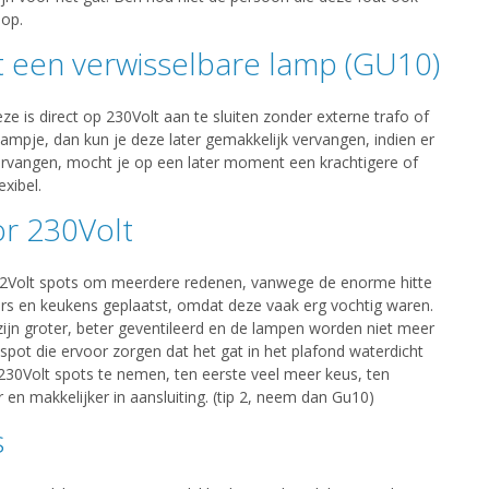
op.
et een verwisselbare lamp (GU10)
 is direct op 230Volt aan te sluiten zonder externe trafo of
mpje, dan kun je deze later gemakkelijk vervangen, indien er
vervangen, mocht je op een later moment een krachtigere of
exibel.
oor 230Volt
 12Volt spots om meerdere redenen, vanwege de enorme hitte
s en keukens geplaatst, omdat deze vaak erg vochtig waren.
ijn groter, beter geventileerd en de lampen worden niet meer
wspot die ervoor zorgen dat het gat in het plafond waterdicht
 230Volt spots te nemen, ten eerste veel meer keus, ten
n makkelijker in aansluiting. (tip 2, neem dan Gu10)
s