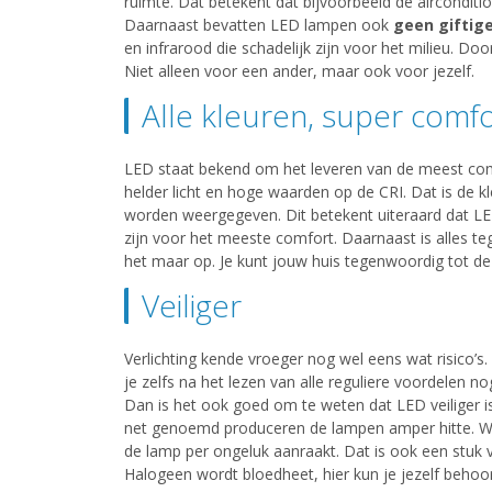
ruimte. Dat betekent dat bijvoorbeeld de airconditi
Daarnaast bevatten LED lampen ook
geen giftige
en infrarood die schadelijk zijn voor het milieu. Do
Niet alleen voor een ander, maar ook voor jezelf.
Alle kleuren, super comfo
LED staat bekend om het leveren van de meest comfor
helder licht en hoge waarden op de CRI. Dat is de k
worden weergegeven. Dit betekent uiteraard dat LED
zijn voor het meeste comfort. Daarnaast is alles 
het maar op. Je kunt jouw huis tegenwoordig tot de vo
Veiliger
Verlichting kende vroeger nog wel eens wat risico’s.
je zelfs na het lezen van alle reguliere voordelen no
Dan is het ook goed om te weten dat LED veiliger is
net genoemd produceren de lampen amper hitte. Wat 
de lamp per ongeluk aanraakt. Dat is ook een stuk v
Halogeen wordt bloedheet, hier kun je jezelf behoor