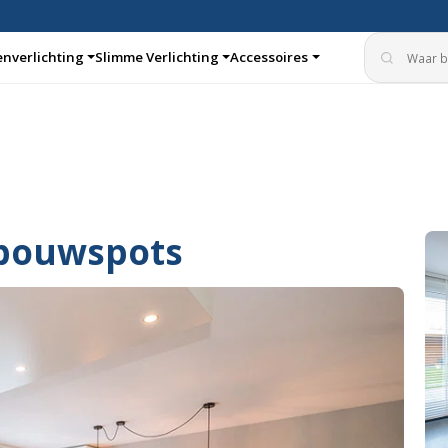
enverlichting
Slimme Verlichting
Accessoires
aturen
Inbouwspots
nbouwspots