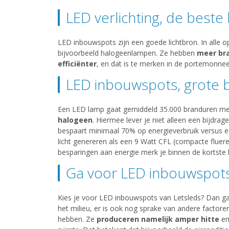
LED verlichting, de beste 
LED inbouwspots zijn een goede lichtbron. In alle 
bijvoorbeeld halogeenlampen. Ze hebben
meer br
efficiënter
, en dat is te merken in de portemonnee
LED inbouwspots, grote 
Een LED lamp gaat gemiddeld 35.000 branduren mee
halogeen
. Hiermee lever je niet alleen een bijdrag
bespaart minimaal 70% op energieverbruik versus ee
licht genereren als een 9 Watt CFL (compacte fluere
besparingen aan energie merk je binnen de kortste
Ga voor LED inbouwspots
Kies je voor LED inbouwspots van Letsleds? Dan ga j
het milieu, er is ook nog sprake van andere factor
hebben. Ze
produceren namelijk amper hitte
en