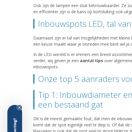
Ook zijn de lampen een stuk betrouwbaarder. Ze zul
en efficiënter zijn is de kans op kortsluiting ook uitg
Inbouwspots LED, tal va
Daarnaast zijn er tal van mogelijkheden met kleine 
een keuze maakt waar je tevreden mee bent wil je 
In de LED wereld is er immers een breed assortiment,
verder, wij geven je een
aantal tips
over algemene
inbouwspots.
Onze top 5 aanraders vo
Tip 1: Inbouwdiameter e
een bestaand gat
Dit is de meest gemaakte fout, dat men de inbouwd
komt dat de spot eigenlijk veel te diep is. Of dat de 
klassieker is ook dat de spot veel te groot blijkt te