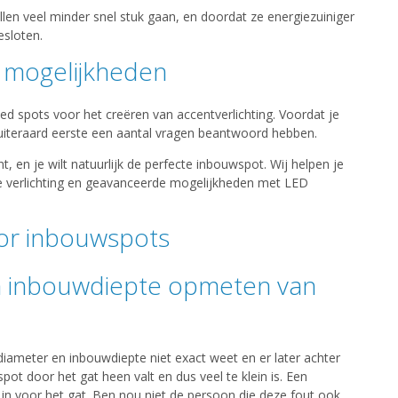
len veel minder snel stuk gaan, en doordat ze energiezuiniger
esloten.
n mogelijkheden
led spots voor het creëren van accentverlichting. Voordat je
uiteraard eerste een aantal vragen beantwoord hebben.
 en je wilt natuurlijk de perfecte inbouwspot. Wij helpen je
 verlichting en geavanceerde mogelijkheden met LED
or inbouwspots
n inbouwdiepte opmeten van
iameter en inbouwdiepte niet exact weet en er later achter
spot door het gat heen valt en dus veel te klein is. Een
 zijn voor het gat. Ben nou niet de persoon die deze fout ook