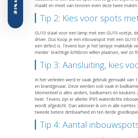
🎁 5% korting?
maakt en meet van tevoren even deze twee maten 
Tip 2: Kies voor spots m
GU10 staat voor een lamp met een GU10 voetje, deze
driver. Dus koop je een inbouwspot met een GU10 la
een defect is. Tevens kun je het lampje makkelijk 
minder krachtige lichtbron willen plaatsen, wel zo fl
Tip 3: Aansluiting, kies v
In het verleden werd er vaak gebruik gemaakt van
en brandgevaar. Deze werden ook vaak in badkamer
Momenteel is alles anders, badkamers en keukens z
heet. Tevens zijn er allerlei IP65 waterdichte inbou
wordt afgedicht. Dan adviseer ik om in alle ruimtes
tweede betere dimbaarheid en ten derde goedkoper e
Tip 4: Aantal inbouwspot