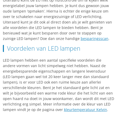
Uiteraard komt de EU niet op huiscontrole om te kijken welk
energielabel jouw lampen hebben. Je kunt dus gewoon jouw
oude lampen ‘opmaken’. Hierna is echter de enige keuze om
over te schakelen naar energiezuinige of LED verlichting.
Uiteraard kunt je dit ook al direct doen als je wilt genieten van
alle voordelen die LED lampen te bieden hebben. Bent je
benieuwd wat je kunt besparen door over te stappen op
zuinige LED lampen? Doe dan onze handige
besparingsscan
.
Voordelen van LED lampen
LED lampen hebben een aantal specifieke voordelen die
andere vormen van licht simpelweg niet hebben. Naast de
energiebesparende eigenschappen en langere levensduur
(LED lampen gaan wel tot 20 keer langer mee dan standaard
lampen), is er voor LED ook een ruime keuze aan allerlei
verschillende kleuren. Bent je het standaard gele licht zat en
wilt je bijvoorbeeld een warme rode kleur die het licht van een
open haard na doet in jouw woonkamer, dan wordt dit met LED
verlichting erg simpel. Meer informatie over de kleur van LED
lampen vindt je op de pagina over
kleurtemperatuur Kelvin
.