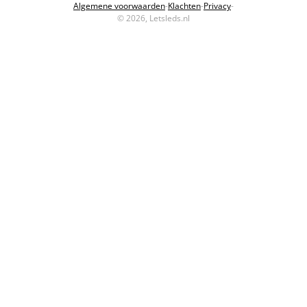
Algemene voorwaarden
-
Klachten
-
Privacy
-
© 2026, Letsleds.nl