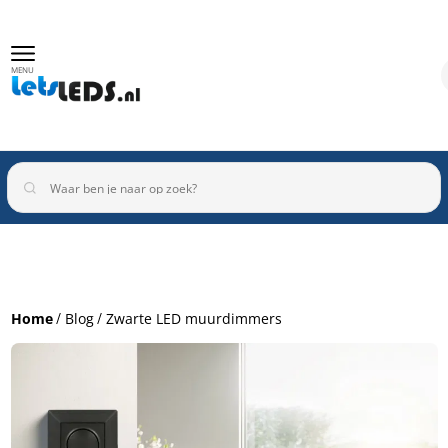
MENU
Binnenverlichting
Buitenverlichting
Armaturen
Home
Blog
Zwarte LED muurdimmers
Inbouwspots