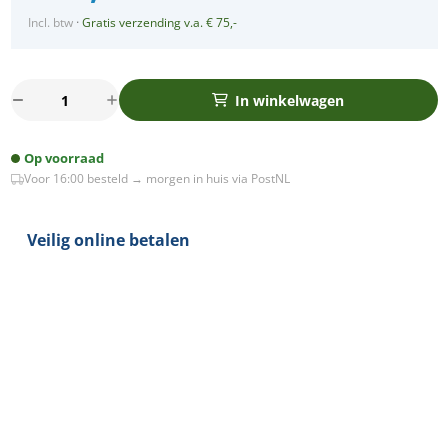
Incl. btw
·
Gratis verzending v.a. € 75,-
Oplaadbare
In winkelwagen
LED
Tafellamp
Op voorraad
-
Voor 16:00 besteld → morgen in huis via PostNL
Denker
-
Dimbaar
Veilig online betalen
-
USB-
C
-
Golden
Boy
Andy
aantal