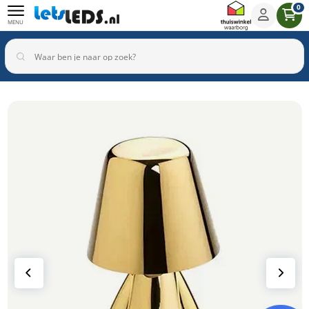
0
MENU
Binnenverlichting
Buitenverlichting
Armaturen
Inbouwspots