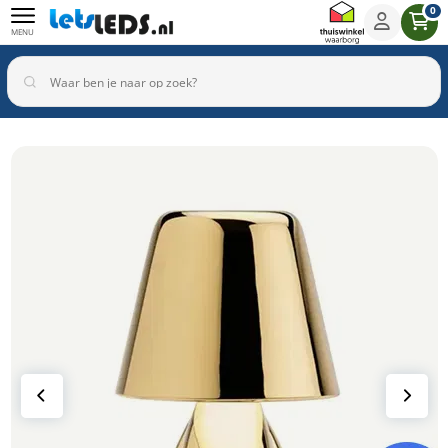
0
MENU
Binnenverlichting
Buitenverlichting
Armaturen
Inbouwspots