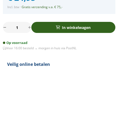
Incl. btw
·
Gratis verzending v.a. € 75,-
Oplaadbare
In winkelwagen
LED
Tafellamp
Op voorraad
-
Voor 16:00 besteld → morgen in huis via PostNL
Denker
-
Dimbaar
Veilig online betalen
-
USB-
C
-
Golden
Boy
Vinny
aantal