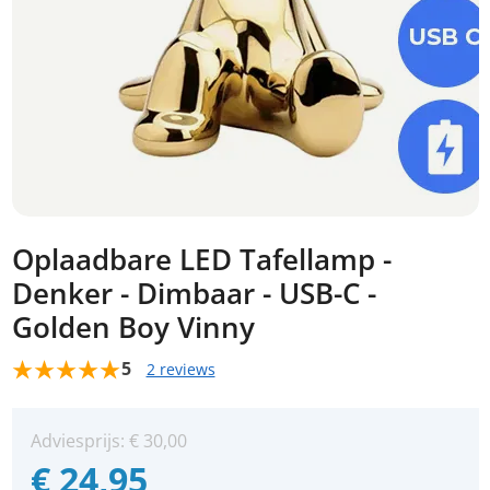
Oplaadbare LED Tafellamp -
Denker - Dimbaar - USB-C -
Golden Boy Vinny
5
2 reviews
Adviesprijs:
€
30,00
€
24,95