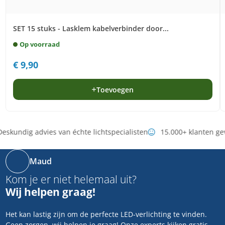
SET 15 stuks - Lasklem kabelverbinder door...
Op voorraad
€
9,90
Toevoegen
eskundig advies van échte lichtspecialisten
15.000+ klanten ge
Maud
Kom je er niet helemaal uit?
Wij helpen graag!
Het kan lastig zijn om de perfecte LED-verlichting te vinden.
Geen zorgen, wij helpen je graag! Onze experts kijken gratis