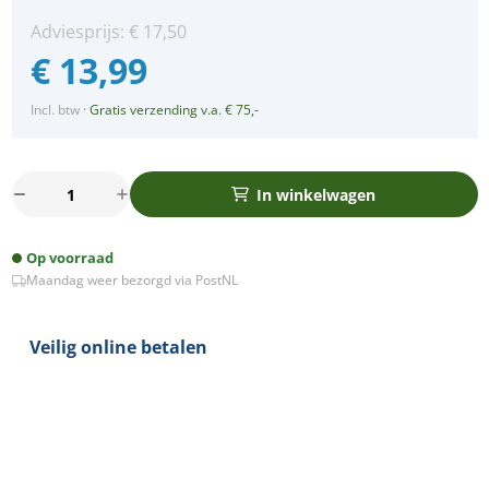
Adviesprijs:
€
17,50
€
13,99
Incl. btw
·
Gratis verzending v.a. € 75,-
Eris
In winkelwagen
LED
mini
Op voorraad
spot
Maandag weer bezorgd via PostNL
3Watt
rond
ZWART
Veilig online betalen
dimbaar
aantal