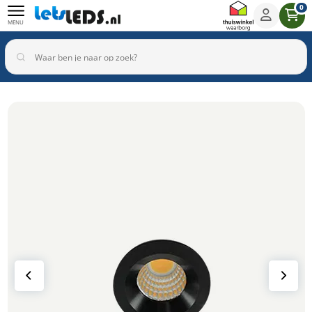
0
MENU
Binnenverlichting
Buitenverlichting
Armaturen
Inbouwspots