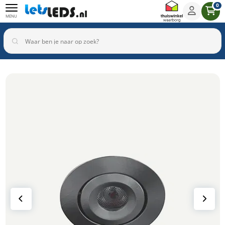
0
MENU
Binnenverlichting
Buitenverlichting
Armaturen
Inbouwspots