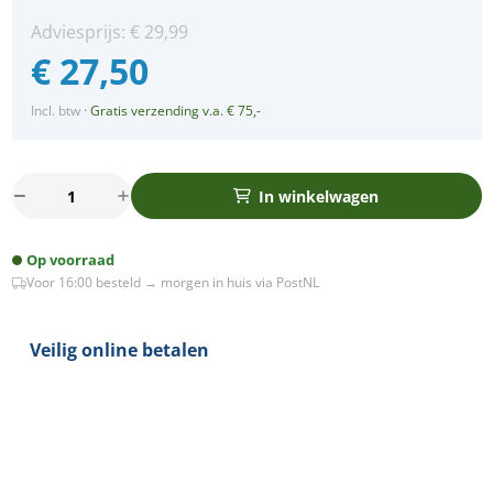
Adviesprijs:
€
29,99
€
27,50
Incl. btw
·
Gratis verzending v.a. € 75,-
Alpha
In winkelwagen
LED
mini
Op voorraad
spot
Voor 16:00 besteld → morgen in huis via PostNL
kantelbaar
3Watt
rond
Veilig online betalen
RVS-
304
IP68
dimbaar
aantal