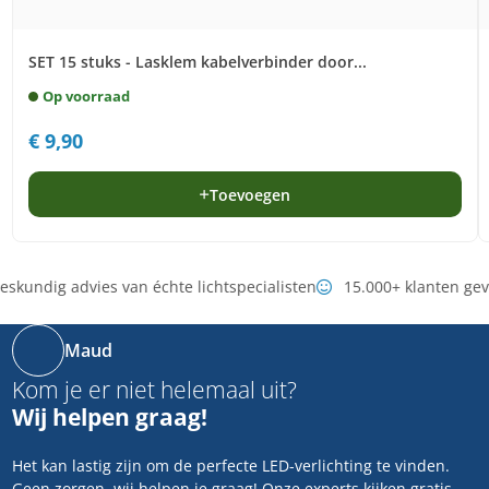
SET 15 stuks - Lasklem kabelverbinder door...
Op voorraad
€
9,90
Toevoegen
skundig advies van échte lichtspecialisten
15.000+ klanten ge
Maud
Kom je er niet helemaal uit?
Wij helpen graag!
Het kan lastig zijn om de perfecte LED-verlichting te vinden.
Geen zorgen, wij helpen je graag! Onze experts kijken gratis