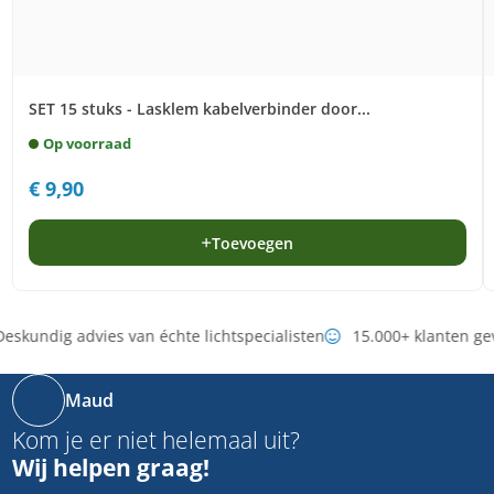
SET 15 stuks - Lasklem kabelverbinder door...
Op voorraad
€
9,90
Toevoegen
eskundig advies van échte lichtspecialisten
15.000+ klanten ge
Maud
Kom je er niet helemaal uit?
Wij helpen graag!