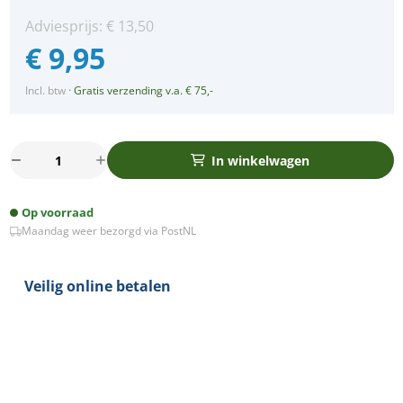
Adviesprijs:
€
13,50
€
9,95
Incl. btw
·
Gratis verzending v.a. € 75,-
LED
In winkelwagen
spot
Calisto
Op voorraad
GU10
Maandag weer bezorgd via PostNL
COB
3Watt
rond
Veilig online betalen
IP65
dimbaar
aantal