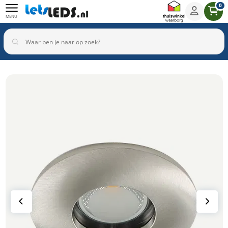
0
MENU
Binnenverlichting
Buitenverlichting
Armaturen
Inbouwspots