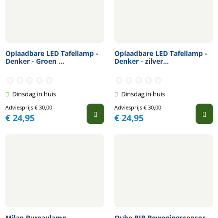
Oplaadbare LED Tafellamp -
Oplaadbare LED Tafellamp -
Denker - Groen ...
Denker - zilver...
Dinsdag in huis
Dinsdag in huis
Adviesprijs
€
30,00
Adviesprijs
€
30,00
€
24,95
€
24,95
Milan Bureaulamp
Qube PIR Bewegingssensor