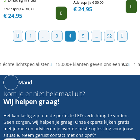
Dinsdag in huis
Adviesprijs
€
30,00
€
24,95
Adviesprijs
€
30,00
€
24,95
1
…
3
4
5
…
92
échte lichtspecialisten
15.000+ klanten geven ons een
9.2
1 
Maud
Kom je er niet helemaal uit?
Wij helpen graag!
Het kan lastig zijn om de perfecte LED-verlichting te vinden.
Geen zorgen, wij helpen je graag! Onze experts kijken gratis
met je mee en adviseren je over de beste oplossing voor jouw
situatie. Neem gerust contact met ons op!💡