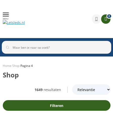
0
MENU
Home
/
Shop
/
Pagina 4
Shop
Binnenverlichting
Buitenverlichting
Armaturen
Inbouwspots
1649
resultaten
Filteren