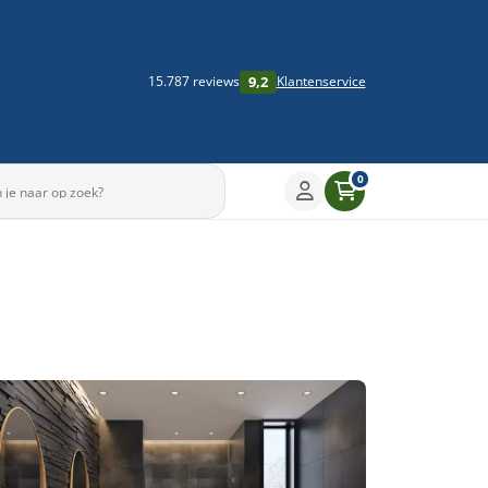
9,2
15.787 reviews
Klantenservice
0