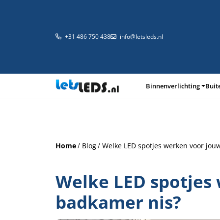
+31 486 750 438
info@letsleds.nl
Binnenverlichting
Buit
Binnenverlichting
Buitenverlichting
Arma
Home
Blog
Welke LED spotjes werken voor jou
Welke LED spotjes
badkamer nis?