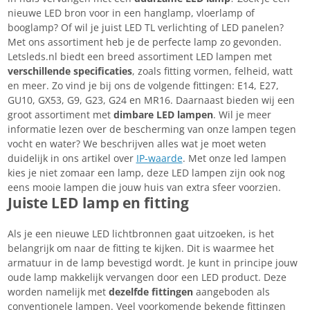
nieuwe LED bron voor in een hanglamp, vloerlamp of
booglamp? Of wil je juist LED TL verlichting of LED panelen?
Met ons assortiment heb je de perfecte lamp zo gevonden.
Letsleds.nl biedt een breed assortiment LED lampen met
verschillende specificaties
, zoals fitting vormen, felheid, watt
en meer. Zo vind je bij ons de volgende fittingen: E14, E27,
GU10, GX53, G9, G23, G24 en MR16. Daarnaast bieden wij een
groot assortiment met
dimbare LED lampen
. Wil je meer
informatie lezen over de bescherming van onze lampen tegen
vocht en water? We beschrijven alles wat je moet weten
duidelijk in ons artikel over
IP-waarde
. Met onze led lampen
kies je niet zomaar een lamp, deze LED lampen zijn ook nog
eens mooie lampen die jouw huis van extra sfeer voorzien.
Juiste LED lamp en fitting
Als je een nieuwe LED lichtbronnen gaat uitzoeken, is het
belangrijk om naar de fitting te kijken. Dit is waarmee het
armatuur in de lamp bevestigd wordt. Je kunt in principe jouw
oude lamp makkelijk vervangen door een LED product. Deze
worden namelijk met
dezelfde fittingen
aangeboden als
conventionele lampen. Veel voorkomende bekende fittingen