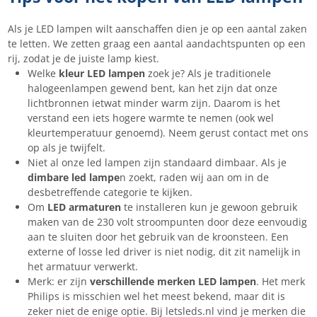
Als je LED lampen wilt aanschaffen dien je op een aantal zaken
te letten. We zetten graag een aantal aandachtspunten op een
rij, zodat je de juiste lamp kiest.
Welke
kleur LED lampen
zoek je? Als je traditionele
halogeenlampen gewend bent, kan het zijn dat onze
lichtbronnen ietwat minder warm zijn. Daarom is het
verstand een iets hogere warmte te nemen (ook wel
kleurtemperatuur genoemd). Neem gerust contact met ons
op als je twijfelt.
Niet al onze led lampen zijn standaard dimbaar. Als je
dimbare led lampe
n zoekt, raden wij aan om in de
desbetreffende categorie te kijken.
Om
LED armaturen
te installeren kun je gewoon gebruik
maken van de 230 volt stroompunten door deze eenvoudig
aan te sluiten door het gebruik van de kroonsteen. Een
externe of losse led driver is niet nodig, dit zit namelijk in
het armatuur verwerkt.
Merk: er zijn
verschillende merken LED lampen
. Het merk
Philips is misschien wel het meest bekend, maar dit is
zeker niet de enige optie. Bij letsleds.nl vind je merken die