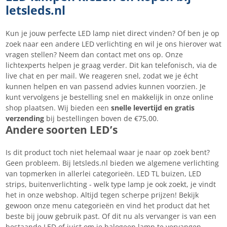
letsleds.nl
Kun je jouw perfecte LED lamp niet direct vinden? Of ben je op
zoek naar een andere LED verlichting en wil je ons hierover wat
vragen stellen? Neem dan contact met ons op. Onze
lichtexperts helpen je graag verder. Dit kan telefonisch, via de
live chat en per mail. We reageren snel, zodat we je écht
kunnen helpen en van passend advies kunnen voorzien. Je
kunt vervolgens je bestelling snel en makkelijk in onze online
shop plaatsen. Wij bieden een
snelle levertijd en gratis
verzending
bij bestellingen boven de €75,00.
Andere soorten LED’s
Is dit product toch niet helemaal waar je naar op zoek bent?
Geen probleem. Bij letsleds.nl bieden we algemene verlichting
van topmerken in allerlei categorieën. LED TL buizen, LED
strips, buitenverlichting - welk type lamp je ook zoekt, je vindt
het in onze webshop. Altijd tegen scherpe prijzen! Bekijk
gewoon onze menu categorieën en vind het product dat het
beste bij jouw gebruik past. Of dit nu als vervanger is van een
bestaande LED of juist om je halogeen lamp te vervangen.