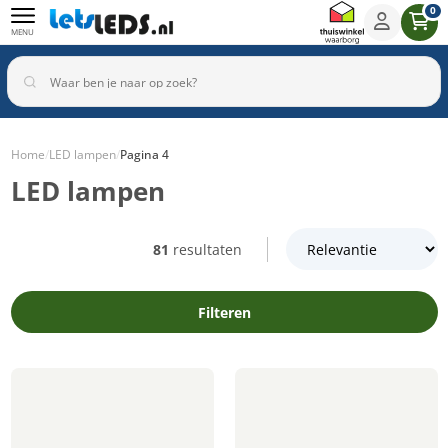
0
MENU
Home
/
LED lampen
/
Pagina 4
LED lampen
Binnenverlichting
Buitenverlichting
Armaturen
Inbouwspots
81
resultaten
Filteren