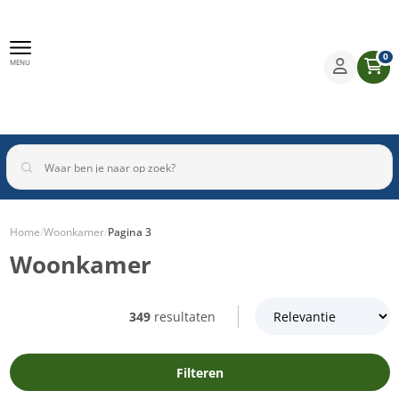
0
MENU
Home
/
Woonkamer
/
Pagina 3
Woonkamer
Binnenverlichting
Buitenverlichting
Armaturen
Inbouwspots
349
resultaten
Filteren